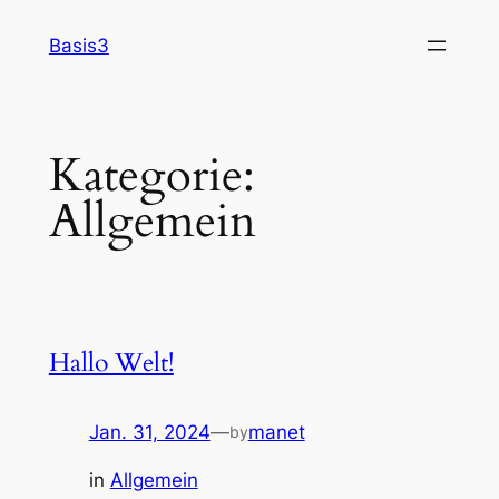
Zum
Basis3
Inhalt
springen
Kategorie:
Allgemein
Hallo Welt!
Jan. 31, 2024
—
manet
by
in
Allgemein